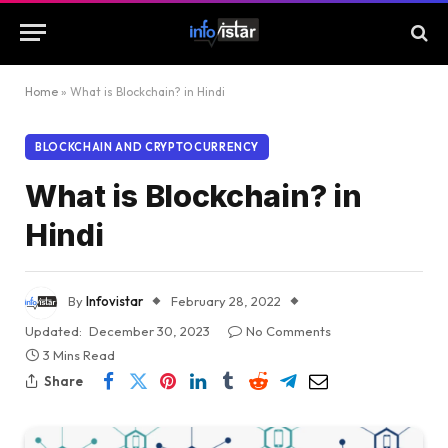
Home
»
What is Blockchain? in Hindi
BLOCKCHAIN AND CRYPTOCURRENCY
What is Blockchain? in
Hindi
By
Infovistar
February 28, 2022
Updated:
December 30, 2023
No Comments
3 Mins Read
Share