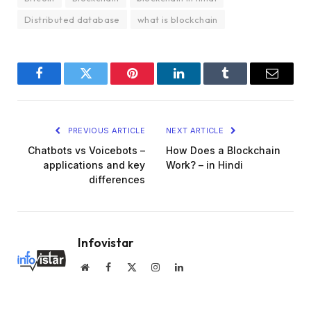
Distributed database
what is blockchain
Facebook
Twitter
Pinterest
LinkedIn
Tumblr
Email
PREVIOUS ARTICLE
NEXT ARTICLE
Chatbots vs Voicebots –
How Does a Blockchain
applications and key
Work? – in Hindi
differences
Infovistar
Website
Facebook
X
Instagram
LinkedIn
(Twitter)